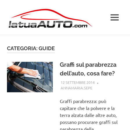
Salta
La
al
contenuto
MENU
Tua
Auto
CATEGORIA:
GUIDE
Graffi sul parabrezza
dell’auto, cosa fare?
12 SETTEMBRE 2014
ANNAMARIA.SEPE
GUIDE
Graffi parabrezza: può
capitare che la polvere e la
terra alzata dalle altre auto,
possano procurare graffi sul
parabrezza della…