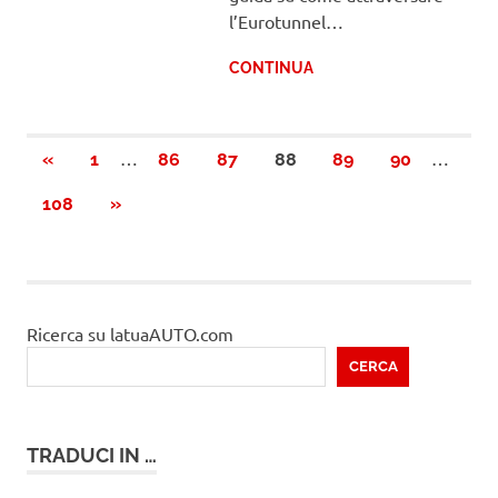
l’Eurotunnel…
CONTINUA
Paginazione
…
…
PRECEDENTI
«
1
86
87
88
89
90
ARTICOLI
degli
PROSSIMI
108
»
ARTICOLI
articoli
Ricerca su latuaAUTO.com
CERCA
TRADUCI IN …