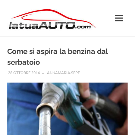
Salta
La
al
contenuto
MENU
Tua
Auto
Come si aspira la benzina dal
serbatoio
28 OTTOBRE 2014
ANNAMARIA.SEPE
GUIDE