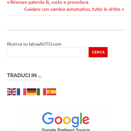
Precedente
Navigazione
Rinnovo patente B, costo e procedura
articolo:
Prossimo
Guidare con cambio automatico, tutte le dritte
articoli
articolo
Ricerca su latuaAUTO.com
CERCA
TRADUCI IN …