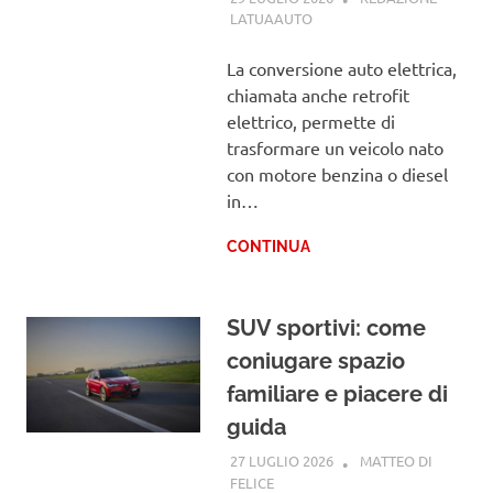
LATUAAUTO
GUIDE
La conversione auto elettrica,
chiamata anche retrofit
elettrico, permette di
trasformare un veicolo nato
con motore benzina o diesel
in…
CONTINUA
SUV sportivi: come
coniugare spazio
familiare e piacere di
guida
27 LUGLIO 2026
MATTEO DI
FELICE
ALFA ROMEO