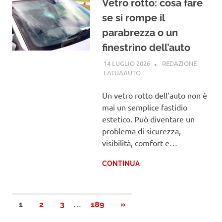
Vetro rotto: cosa fare
se si rompe il
parabrezza o un
finestrino dell’auto
14 LUGLIO 2026
REDAZIONE
LATUAAUTO
GUIDE
Un vetro rotto dell’auto non è
mai un semplice fastidio
estetico. Può diventare un
problema di sicurezza,
visibilità, comfort e…
CONTINUA
Paginazione
…
PROSSIMI
1
2
3
189
»
ARTICOLI