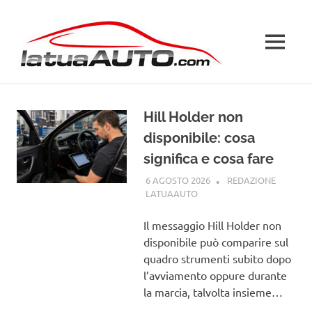
Salta
La
al
contenuto
MENU
Tua
Auto
Hill Holder non
disponibile: cosa
significa e cosa fare
6 AGOSTO 2026
REDAZIONE
LATUAAUTO
GUIDE
Il messaggio Hill Holder non
disponibile può comparire sul
quadro strumenti subito dopo
l’avviamento oppure durante
la marcia, talvolta insieme…