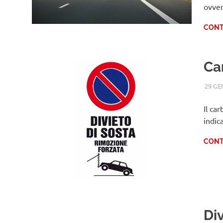
ovver
CONT
Car
29 GE
Il ca
indic
CONT
Div