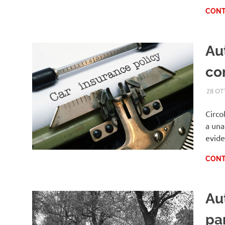
CONT
Au
con
28 OT
Circo
a una
evid
CONT
Au
pa