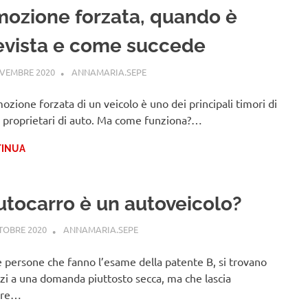
mozione forzata, quando è
evista e come succede
VEMBRE 2020
ANNAMARIA.SEPE
CODICE DELLA STRADA
mozione forzata di un veicolo è uno dei principali timori di
 i proprietari di auto. Ma come funziona?…
INUA
autocarro è un autoveicolo?
TOBRE 2020
ANNAMARIA.SEPE
CODICE DELLA STRADA
 persone che fanno l’esame della patente B, si trovano
zi a una domanda piuttosto secca, ma che lascia
pre…