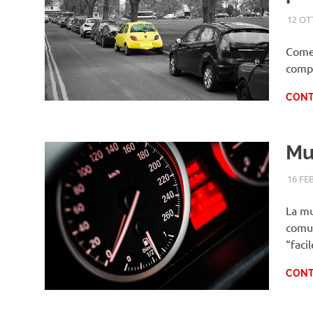
12 OT
Come 
compo
CONT
Mu
16 FE
La mu
comun
“faci
CONT