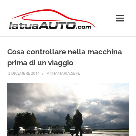
Salta
La
al
contenuto
MENU
Tua
Auto
Cosa controllare nella macchina
prima di un viaggio
2 DICEMBRE 2014
ANNAMARIA.SEPE
GUIDE