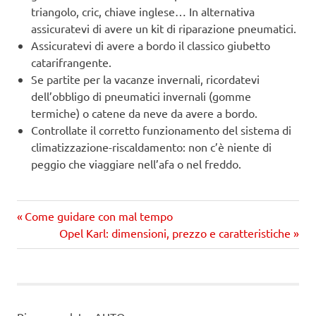
triangolo, cric, chiave inglese… In alternativa
assicuratevi di avere un kit di riparazione pneumatici.
Assicuratevi di avere a bordo il classico giubetto
catarifrangente.
Se partite per la vacanze invernali, ricordatevi
dell’obbligo di pneumatici invernali (gomme
termiche) o catene da neve da avere a bordo.
Controllate il corretto funzionamento del sistema di
climatizzazione-riscaldamento: non c’è niente di
peggio che viaggiare nell’afa o nel freddo.
Precedente
Navigazione
Come guidare con mal tempo
articolo:
Prossimo
Opel Karl: dimensioni, prezzo e caratteristiche
articoli
articolo