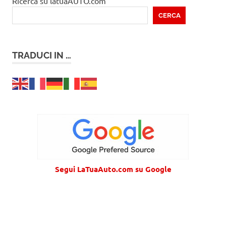
Ricerca su latuaAUTO.com
CERCA
TRADUCI IN …
Segui LaTuaAuto.com su Google