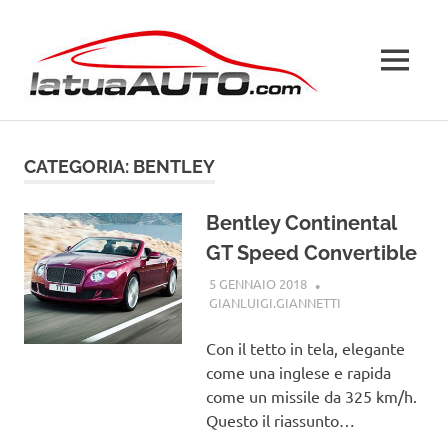
Salta
La
al
contenuto
MENU
Tua
Auto
CATEGORIA:
BENTLEY
Bentley Continental
GT Speed Convertible
5 GENNAIO 2018
GIANLUIGI.GIANNETTI
BENTLEY
Con il tetto in tela, elegante
come una inglese e rapida
come un missile da 325 km/h.
Questo il riassunto…