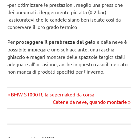
-per ottimizzare le prestazioni, meglio una pressione
dei pneumatici leggermente più alta (0,2 bar)
-assicuratevi che le candele siano ben isolate così da
conservare il loro grado termico
Per
proteggere il parabrezza dal gelo
e dalla neve è
possibile impiegare uno sghiacciante, una raschia
ghiaccio e magari montare delle spazzole tergicristalli
adeguate all’occasione, anche in questo caso il mercato
non manca di prodotti specifici per l’inverno.
Precedente
Navigazione
BMW S1000 R, la supernaked da corsa
articolo:
Prossimo
Catene da neve, quando montarle
articoli
articolo