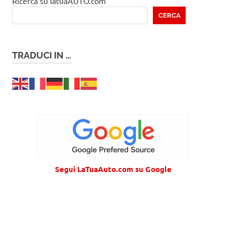
Ricerca su latuaAUTO.com
CERCA
TRADUCI IN …
Segui LaTuaAuto.com su Google