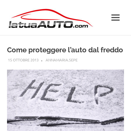
Salta
La
al
contenuto
MENU
Tua
Auto
Come proteggere l’auto dal freddo
15 OTTOBRE 2013
ANNAMARIA.SEPE
GUIDE