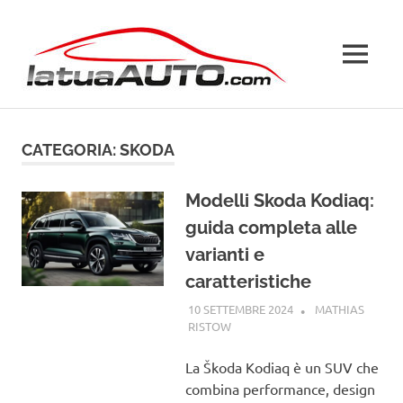
Salta
La
al
contenuto
MENU
Tua
Auto
CATEGORIA:
SKODA
Modelli Skoda Kodiaq:
guida completa alle
varianti e
caratteristiche
10 SETTEMBRE 2024
MATHIAS
RISTOW
SKODA
La Škoda Kodiaq è un SUV che
combina performance, design