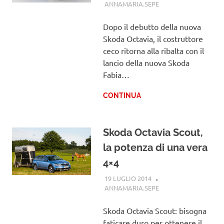
ANNAMARIA.SEPE
SKODA
Dopo il debutto della nuova
Skoda Octavia, il costruttore
ceco ritorna alla ribalta con il
lancio della nuova Skoda
Fabia…
CONTINUA
Skoda Octavia Scout,
la potenza di una vera
4×4
19 LUGLIO 2014
ANNAMARIA.SEPE
SKODA
Skoda Octavia Scout: bisogna
faticare duro per ottenere il