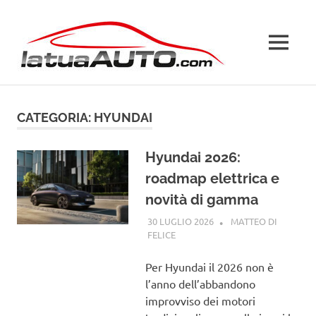
Salta
La
al
contenuto
MENU
Tua
Auto
CATEGORIA:
HYUNDAI
Hyundai 2026:
roadmap elettrica e
novità di gamma
30 LUGLIO 2026
MATTEO DI
FELICE
HYUNDAI
Per Hyundai il 2026 non è
l’anno dell’abbandono
improvviso dei motori