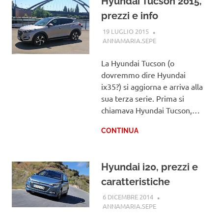
Hyundai Tucson 2015,
prezzi e info
19 LUGLIO 2015
ANNAMARIA.SEPE
HYUNDAI
La Hyundai Tucson (o
dovremmo dire Hyundai
ix35?) si aggiorna e arriva alla
sua terza serie. Prima si
chiamava Hyundai Tucson,…
CONTINUA
Hyundai i20, prezzi e
caratteristiche
6 DICEMBRE 2014
ANNAMARIA.SEPE
HYUNDAI