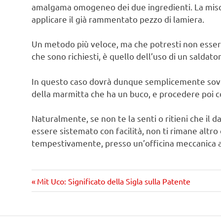
amalgama omogeneo dei due ingredienti. La misce
applicare il già rammentato pezzo di lamiera.
Un metodo più veloce, ma che potresti non essere
che sono richiesti, è quello dell’uso di un saldato
In questo caso dovrà dunque semplicemente sovra
della marmitta che ha un buco, e procedere poi co
Naturalmente, se non te la senti o ritieni che il
essere sistemato con facilità, non ti rimane altro 
tempestivamente, presso un’officina meccanica a
Precedente
Navigazione
Mit Uco: Significato della Sigla sulla Patente
articolo:
articoli