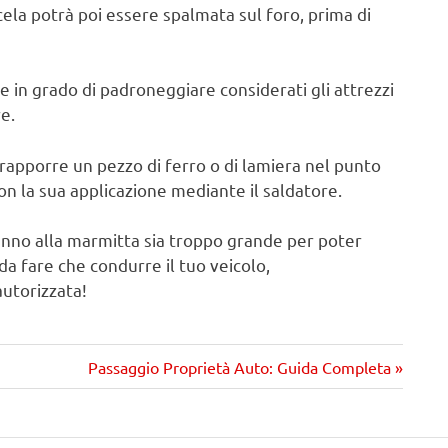
la potrà poi essere spalmata sul foro, prima di
 in grado di padroneggiare considerati gli attrezzi
re.
pporre un pezzo di ferro o di lamiera nel punto
n la sua applicazione mediante il saldatore.
 danno alla marmitta sia troppo grande per poter
da fare che condurre il tuo veicolo,
utorizzata!
Prossimo
Passaggio Proprietà Auto: Guida Completa
articolo