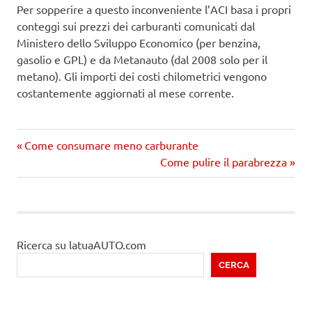
Per sopperire a questo inconveniente l’ACI basa i propri
conteggi sui prezzi dei carburanti comunicati dal
Ministero dello Sviluppo Economico (per benzina,
gasolio e GPL) e da Metanauto (dal 2008 solo per il
metano). Gli importi dei costi chilometrici vengono
costantemente aggiornati al mese corrente.
Precedente
Navigazione
Come consumare meno carburante
articolo:
Prossimo
Come pulire il parabrezza
articoli
articolo
Ricerca su latuaAUTO.com
CERCA