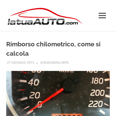
Salta
La
al
contenuto
MENU
Tua
Auto
Rimborso chilometrico, come si
calcola
27 GENNAIO 2015
ANNAMARIA.SEPE
GUIDE