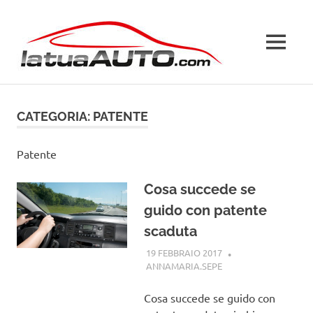
Salta
La
al
contenuto
MENU
Tua
Auto
CATEGORIA:
PATENTE
Patente
Cosa succede se
guido con patente
scaduta
19 FEBBRAIO 2017
ANNAMARIA.SEPE
PATENTE
Cosa succede se guido con