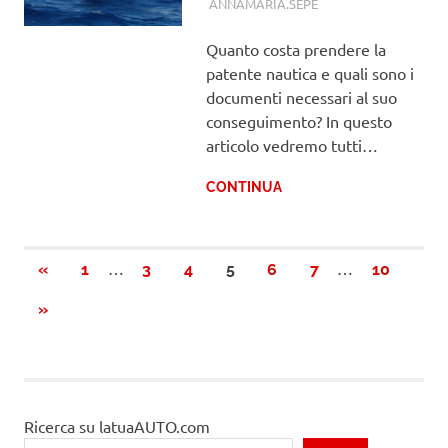
ANNAMARIA.SEPE
PATENTE
Quanto costa prendere la
patente nautica e quali sono i
documenti necessari al suo
conseguimento? In questo
articolo vedremo tutti…
CONTINUA
Paginazione
…
…
PRECEDENTI
«
1
3
4
5
6
7
10
ARTICOLI
degli
PROSSIMI
»
ARTICOLI
articoli
Ricerca su latuaAUTO.com