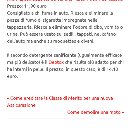
Prezzo: 11,90 euro
Consigliato a chi fuma in auto. Riesce a eliminare la
puzza di fumo di sigaretta impregnata nella
tappezzeria. Riesce a eliminare l’odore di cibo, vomito o
urina. Può essere usato sui sedili, tappeti, nel cofano
dell’auto ma anche su moquettes e divani.
Il secondo detergente sanificante (ugualmente efficace
ma più delicato) è il
Deotox
che risulta più adatto per chi
ha interni in pelle. Il prezzo, in questo caso, è di 14,10
euro.
Precedente
Navigazione
Come ereditare la Classe di Merito per una nuova
articolo:
Assicurazione
articoli
Prossimo
Come demolire una moto
articolo