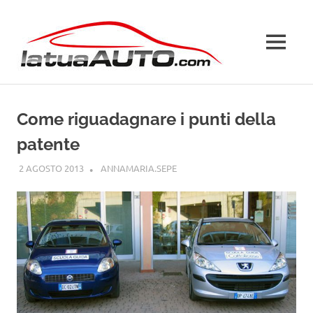
Salta
La
al
contenuto
MENU
Tua
Auto
Come riguadagnare i punti della
patente
2 AGOSTO 2013
ANNAMARIA.SEPE
GUIDE