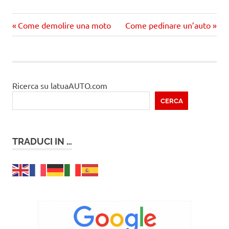
Precedente
Prossimo
Navigazione
Come demolire una moto
Come pedinare un’auto
articolo:
articolo
articoli
Ricerca su latuaAUTO.com
CERCA
TRADUCI IN …