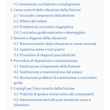
1.3
Movimento oscillatorio e misalignment
2
Cause comuni delle vibrazioni della frizione
2.1
Usura dei componenti della frizione
2.2
Difetti del volano
2.3
Problemi al cuscinetto reggispinta
2.4
Cuscinetto guida mancante o danneggiato
3
Sintomi e diagnosi delle vibrazioni
3.1
Riconoscimento delle vibrazioni e rumori anomali
3.2
Ispezione visiva e test pratici
3.3
Procedure di diagnosi specialistiche
4
Procedure di riparazione e manutenzione
4.1
Sostituzione componenti della frizione
4.2
Sostituzione e manutenzione del volano
4.3
Risoluzione problemi di trasmissione e cuscinetto
guida
5
Consigli per l’uso corretto della frizione
5.1
Pratiche di guida e sovraccarico dei componenti
5.2
Manutenzione periodica per prevenire usura e
vibrazioni