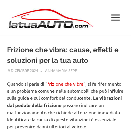
Salta
La
al
contenuto
MENU
Tua
Auto
Frizione che vibra: cause, effetti e
soluzioni per la tua auto
9 DICEMBRE 2024
ANNAMARIA.SEPE
GUIDE
Quando si parla di “
frizione che vibra
“, si fa riferimento
a un problema comune nelle automobili che può influire
sulla guida e sul comfort del conducente.
Le vibrazioni
dal pedale della frizione
possono indicare un
malfunzionamento che richiede attenzione immediata.
Identificare la causa di queste vibrazioni è essenziale
per prevenire danni ulteriori al veicolo.