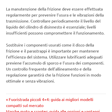
La manutenzione della frizione deve essere effettuata
regolarmente per prevenire l’usura e le vibrazioni della
trasmissione. Controllare periodicamente il livello del
liquido del cilindro di disinnesto è essenziale; livelli
insufficienti possono compromettere il funzionamento.
Sostituire i componenti usurati come il disco della
frizione e il parastrappi è importante per mantenere
l’efficienza del sistema. Utilizzare lubrificanti adeguati
previene l’accumulo di sporco e l’usura dei componenti.
Un controllo frequente dell’allineamento e della
regolazione garantirà che la frizione funzioni in modo
ottimale e senza vibrazioni.
Precedente
Navigazione
Fuoristrada piccoli 4×4: guida ai migliori modelli
articolo:
compatti sul mercato
articoli
Prossimo
Marche moto e scooter: guida alle opzioni e vantaggi