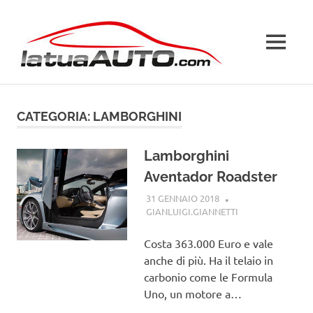
Salta
La
al
contenuto
MENU
Tua
Auto
CATEGORIA:
LAMBORGHINI
Lamborghini
Aventador Roadster
31 GENNAIO 2018
GIANLUIGI.GIANNETTI
LAMBORGHINI
Costa 363.000 Euro e vale
anche di più. Ha il telaio in
carbonio come le Formula
Uno, un motore a…