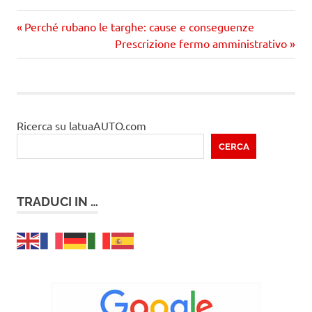
Precedente
Navigazione
Perché rubano le targhe: cause e conseguenze
articolo:
Prossimo
Prescrizione fermo amministrativo
articoli
articolo
Ricerca su latuaAUTO.com
CERCA
TRADUCI IN …