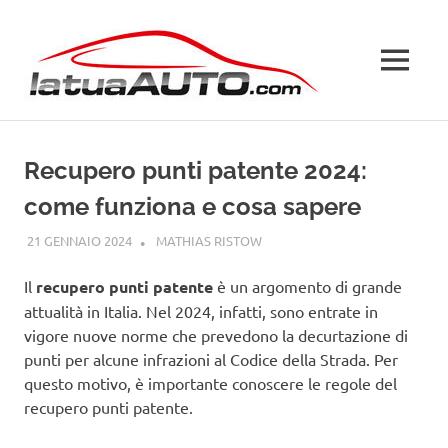
Salta
La
al
contenuto
MENU
Tua
Auto
Recupero punti patente 2024:
come funziona e cosa sapere
21 GENNAIO 2024
MATHIAS RISTOW
GUIDE
Il
recupero punti patente
è un argomento di grande
attualità in Italia. Nel 2024, infatti, sono entrate in
vigore nuove norme che prevedono la decurtazione di
punti per alcune infrazioni al Codice della Strada. Per
questo motivo, è importante conoscere le regole del
recupero punti patente.