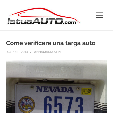
Salta
La
al
contenuto
MENU
Tua
Auto
Come verificare una targa auto
4 APRILE 2014
ANNAMARIA.SEPE
GUIDE