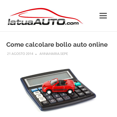
Salta
La
al
contenuto
MENU
Tua
Auto
Come calcolare bollo auto online
21 AGOSTO 2014
ANNAMARIA.SEPE
CODICE DELLA STRADA