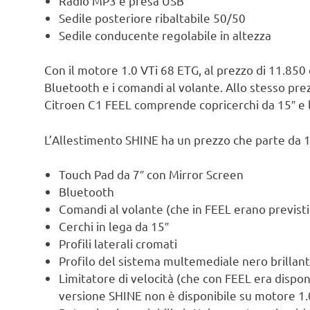
Radio MP3 e presa USB
Sedile posteriore ribaltabile 50/50
Sedile conducente regolabile in altezza
Con il motore 1.0 VTi 68 ETG, al prezzo di 11.850 
Bluetooth e i comandi al volante. Allo stesso prez
Citroen C1 FEEL comprende copricerchi da 15″ e l
L’Allestimento SHINE ha un prezzo che parte da 
Touch Pad da 7″ con Mirror Screen
Bluetooth
Comandi al volante (che in FEEL erano previsti
Cerchi in lega da 15″
Profili laterali cromati
Profilo del sistema multemediale nero brillan
Limitatore di velocità (che con FEEL era dispo
versione SHINE non è disponibile su motore 1.