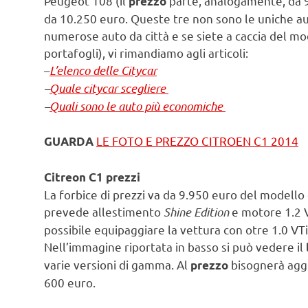
Peugeot 108 (il
parte, analogamente, da 
prezzo
da 10.250 euro. Queste tre non sono le uniche au
numerose auto da città e se siete a caccia del mo
portafogli), vi rimandiamo agli articoli:
–
L’elenco delle Citycar
–
Quale citycar scegliere
–
Quali sono le auto più economiche
LE FOTO E PREZZO CITROEN C1 2014
GUARDA
Citreon C1 prezzi
La forbice di prezzi va da 9.950 euro del modello
prevede allestimento
Shine Edition
e motore 1.2 V
possibile equipaggiare la vettura con otre 1.0 VT
Nell’immagine riportata in basso si può vedere il
varie versioni di gamma. Al
bisognerà agg
prezzo
600 euro.