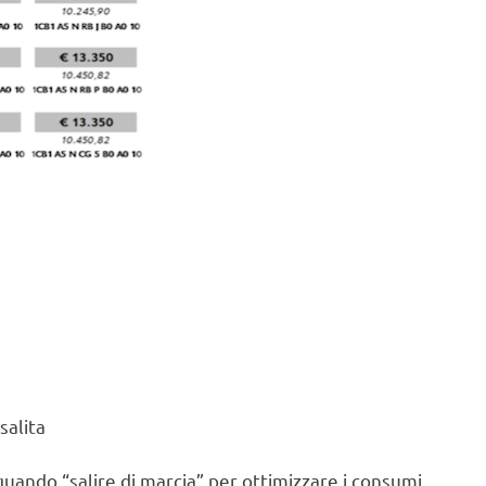
salita
uando “salire di marcia” per ottimizzare i consumi.