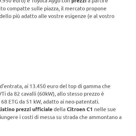
9.950 euro) e Toyota Aygo con
a partire
prezzi
to compatte sulle piazza, il mercato propone
dello più adatto alle vostre esigenze (e al vostro
 d’entrata, ai 13.450 euro del top di gamma che
Ti da 82 cavalli (60kW), allo stesso prezzo è
i 68 ETG da 51 kW, adatto ai neo-patentati.
della
nelle sue
listino prezzi ufficiale
Citroen C1
iungere i costi di messa su strada che ammontano a