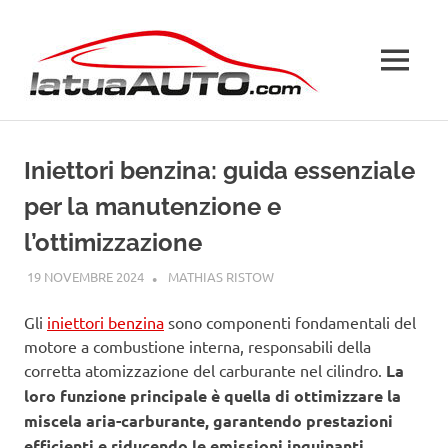
Salta
La
al
contenuto
MENU
Tua
Auto
Iniettori benzina: guida essenziale
per la manutenzione e
l’ottimizzazione
19 NOVEMBRE 2024
MATHIAS RISTOW
GUIDE
Gli
iniettori benzina
sono componenti fondamentali del
motore a combustione interna, responsabili della
corretta atomizzazione del carburante nel cilindro.
La
loro funzione principale è quella di ottimizzare la
miscela aria-carburante, garantendo prestazioni
efficienti e riducendo le emissioni inquinanti.