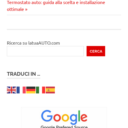
Prossimo
articolo:
Termostato auto: guida alla scelta e installazione
articoli
articolo
ottimale
Ricerca su latuaAUTO.com
CERCA
TRADUCI IN …