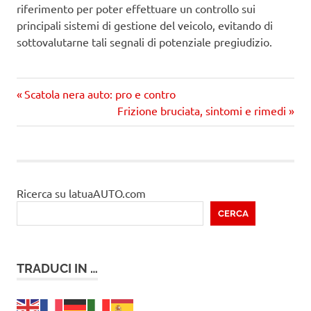
riferimento per poter effettuare un controllo sui
principali sistemi di gestione del veicolo, evitando di
sottovalutarne tali segnali di potenziale pregiudizio.
Precedente
Navigazione
Scatola nera auto: pro e contro
articolo:
Prossimo
Frizione bruciata, sintomi e rimedi
articoli
articolo
Ricerca su latuaAUTO.com
CERCA
TRADUCI IN …