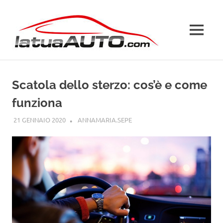
Salta
La
al
contenuto
MENU
Tua
Auto
Scatola dello sterzo: cos’è e come
funziona
21 GENNAIO 2020
ANNAMARIA.SEPE
GUIDE