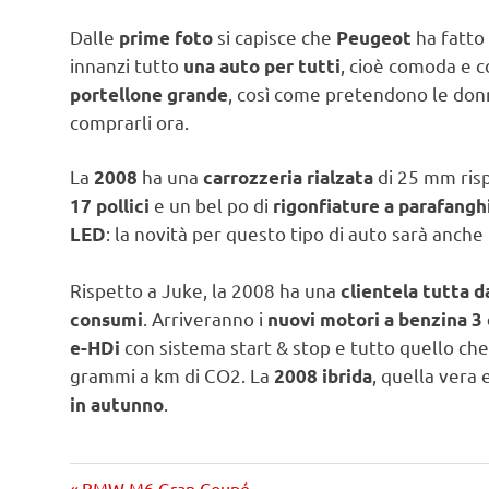
Dalle
si capisce che
ha fatto
prime foto
Peugeot
innanzi tutto
, cioè comoda e 
una auto per tutti
, così come pretendono le donn
portellone grande
comprarli ora.
La
ha una
di 25 mm risp
2008
carrozzeria rialzata
e un bel po di
17 pollici
rigonfiature a parafanghi
: la novità per questo tipo di auto sarà anche 
LED
Rispetto a Juke, la 2008 ha una
clientela tutta 
. Arriveranno i
consumi
nuovi motori a benzina 3 
con sistema start & stop e tutto quello ch
e-HDi
grammi a km di CO2. La
, quella vera 
2008 ibrida
.
in autunno
Precedente
BMW M6 Gran Coupé