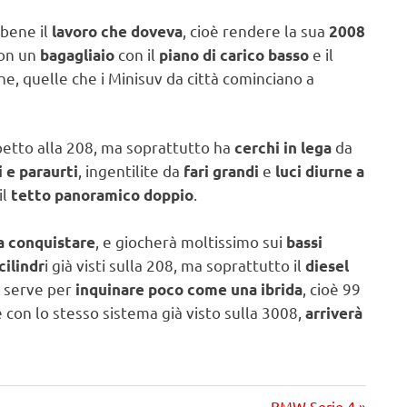
 bene il
, cioè rendere la sua
lavoro che doveva
2008
con un
con il
e il
bagagliaio
piano di carico basso
e, quelle che i Minisuv da città cominciano a
etto alla 208, ma soprattutto ha
da
cerchi in lega
, ingentilite da
e
 e paraurti
fari grandi
luci diurne a
il
.
tetto panoramico doppio
, e giocherà moltissimo sui
da conquistare
bassi
i già visti sulla 208, ma soprattutto il
cilindr
diesel
e serve per
, cioè 99
inquinare poco come una ibrida
e con lo stesso sistema già visto sulla 3008,
arriverà
Prossimo
BMW Serie 4