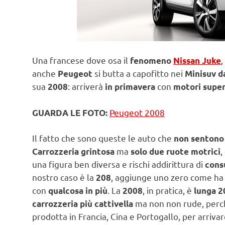
Una francese dove osa il
,
fenomeno
Nissan Juke
anche
si butta a capofitto nei
Peugeot
Minisuv da
sua
: arriverà
con
2008
in primavera
motori super
Peugeot 2008
GUARDA LE FOTO:
Il fatto che sono queste le auto che
non sentono l
ma
,
Carrozzeria grintosa
solo due ruote motrici
una figura ben diversa e rischi addirittura di
cons
nostro caso è la
, aggiunge uno zero come ha 
208
con
. La
, in pratica, è
qualcosa in più
2008
lunga 2
ma non non rude, perc
carrozzeria più cattivella
prodotta in Francia, Cina e Portogallo, per arrivar