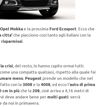
e la prossima
. Ecco che
Opel Mokka
Ford Ecosport
che piacciono così tanto agli italiani con la
 citta’
.
 risparmiosi
, del resto, lo hanno capito ormai tutti.
a crisi
 come una compatta qualsiasi, rispetto alla quale fai
.
prende un modello che nel
umare meno
Peugeot
fatto con la
e la
, ed ecco l’
3008
4008
auto di prima
che la
, cioè arriva a 4,16 metri di
0 cm in più
208
hé deve andare bene per
: verrà
molti gusti
e da noi in primavera.