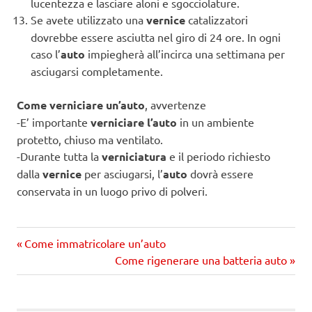
lucentezza e lasciare aloni e sgocciolature.
Se avete utilizzato una
vernice
catalizzatori
dovrebbe essere asciutta nel giro di 24 ore. In ogni
caso l’
auto
impiegherà all’incirca una settimana per
asciugarsi completamente.
Come verniciare un’auto
, avvertenze
-E’ importante
verniciare l’auto
in un ambiente
protetto, chiuso ma ventilato.
-Durante tutta la
verniciatura
e il periodo richiesto
dalla
vernice
per asciugarsi, l’
auto
dovrà essere
conservata in un luogo privo di polveri.
Precedente
Navigazione
Come immatricolare un’auto
articolo:
Prossimo
Come rigenerare una batteria auto
articoli
articolo