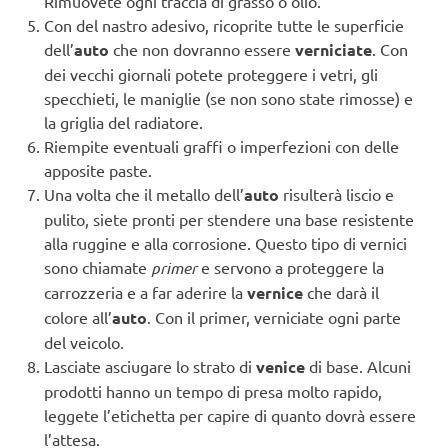
Rimuovete ogni traccia di grasso o olio.
Con del nastro adesivo, ricoprite tutte le superficie
dell’
auto
che non dovranno essere
verniciate
. Con
dei vecchi giornali potete proteggere i vetri, gli
specchieti, le maniglie (se non sono state rimosse) e
la griglia del radiatore.
Riempite eventuali graffi o imperfezioni con delle
apposite paste.
Una volta che il metallo dell’
auto
risulterà liscio e
pulito, siete pronti per stendere una base resistente
alla ruggine e alla corrosione. Questo tipo di vernici
sono chiamate
primer
e servono a proteggere la
carrozzeria e a far aderire la
vernice
che darà il
colore all’
auto
. Con il primer, verniciate ogni parte
del veicolo.
Lasciate asciugare lo strato di
venice
di base. Alcuni
prodotti hanno un tempo di presa molto rapido,
leggete l’etichetta per capire di quanto dovrà essere
l’attesa.