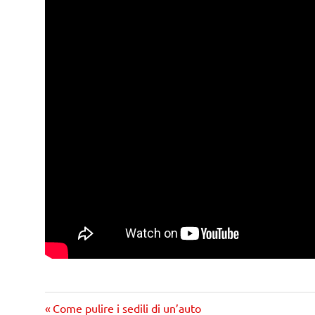
Precedente
Navigazione
Come pulire i sedili di un’auto