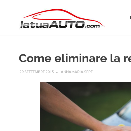
Salta
La
al
contenuto
Tua
Aut
Come eliminare la re
29 SETTEMBRE 2015
ANNAMARIA.SEPE
GUIDE