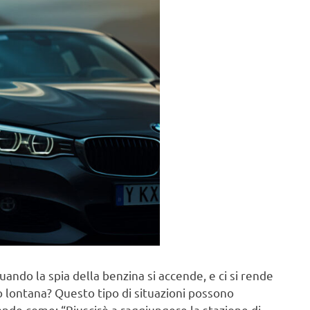
uando la spia della benzina si accende, e ci si rende
to lontana? Questo tipo di situazioni possono
mande come: “Riuscirò a raggiungere la stazione di