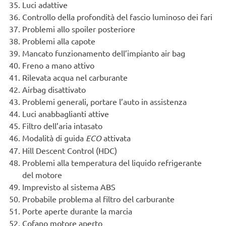
Luci adattive
Controllo della profondità del fascio luminoso dei fari
Problemi allo spoiler posteriore
Problemi alla capote
Mancato funzionamento dell’impianto air bag
Freno a mano attivo
Rilevata acqua nel carburante
Airbag disattivato
Problemi generali, portare l’auto in assistenza
Luci anabbaglianti attive
Filtro dell’aria intasato
Modalità di guida
ECO
attivata
Hill Descent Control (HDC)
Problemi alla temperatura del liquido refrigerante
del motore
Imprevisto al sistema ABS
Probabile problema al filtro del carburante
Porte aperte durante la marcia
Cofano motore aperto