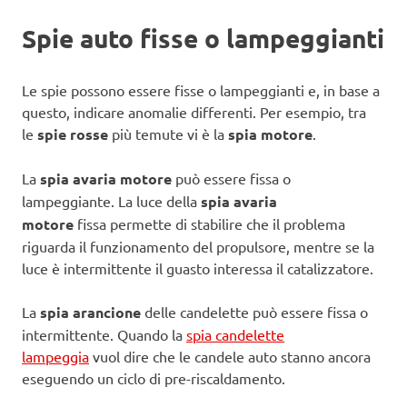
Spie auto fisse o lampeggianti
Le spie possono essere fisse o lampeggianti e, in base a
questo, indicare anomalie differenti. Per esempio, tra
le
spie rosse
più temute vi è la
spia motore
.
La
spia avaria motore
può essere fissa o
lampeggiante. La luce della
spia avaria
motore
fissa permette di stabilire che il problema
riguarda il funzionamento del propulsore, mentre se la
luce è intermittente il guasto interessa il catalizzatore.
La
spia arancione
delle candelette può essere fissa o
intermittente. Quando la
spia candelette
lampeggia
vuol dire che le candele auto stanno ancora
eseguendo un ciclo di pre-riscaldamento.