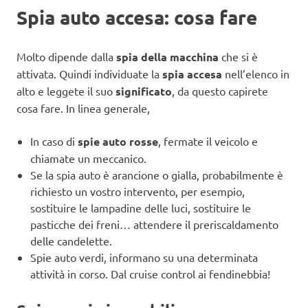
Spia auto accesa: cosa fare
Molto dipende dalla
spia della macchina
che si è
attivata. Quindi individuate la
spia accesa
nell’elenco in
alto e leggete il suo
significato
, da questo capirete
cosa fare. In linea generale,
In caso di
spie auto rosse
, fermate il veicolo e
chiamate un meccanico.
Se la spia auto è arancione o gialla, probabilmente è
richiesto un vostro intervento, per esempio,
sostituire le lampadine delle luci, sostituire le
pasticche dei freni… attendere il preriscaldamento
delle candelette.
Spie auto verdi, informano su una determinata
attività in corso. Dal cruise control ai fendinebbia!