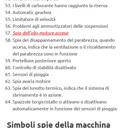
I livelli di carburante hanno raggiunto la riserva
Automatic gearbox
Limitatore di velocità
Problemi agli ammortizzatori delle sospensioni
Spia dell’olio motore accesa
Spia del disappannamento del parabrezza, quando
accesa, indica che la ventilazione o il riscaldamento
del parabrezza sono in funzione
Portellone posteriore aperto
Controllo di stabilità disattivato
Sensori di pioggia
Spia avaria motore
Spia del lunotto termico, indica che il sistema di
sbrinamento è in azione.
Spazzole tergicristallo si attivano o disattivano
automaticamente in funzione dei sensori di pioggia.
Simboli spie della macchina