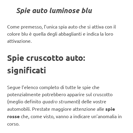
Spie auto luminose blu
Come premesso, l’unica spia auto che si attiva con il
colore blu è quella degli abbaglianti e indica la loro
attivazione.
Spie cruscotto auto:
significati
Segue l’elenco completo di tutte le spie che
potenzialmente potrebbero apparire sul cruscotto
(meglio definito
quadro strumenti
) delle vostre
automobili. Prestate maggiore attenzione alle
spie
rosse
che, come visto, vanno a indicare un’anomalia in
corso.