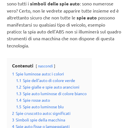
sono tutti i
simboli delle spie auto
: sono numerose
vero? Certo, non le vedrete apparire tutte insieme ed è
altrettanto sicuro che non tutte le
spie auto
possono
manifestarsi su qualsiasi tipo di veicolo, esempio
pratico: la spia auto dell’ABS non si illuminerà sul quadro
strumenti di una macchina
che non dispone di questa
tecnologia.
Contenuti
nascondi
1
Spie luminose auto: i colori
1.1
Spie dell’auto di colore verde
1.2
Spie gialle e spie auto arancioni
1.3
Spie auto luminose di colore bianco
1.4
Spie rosse auto
1.5
Spie auto luminose blu
2
Spie cruscotto auto: significati
3
Simboli spie della macchina
4
Spie auto fisse o lampeggianti