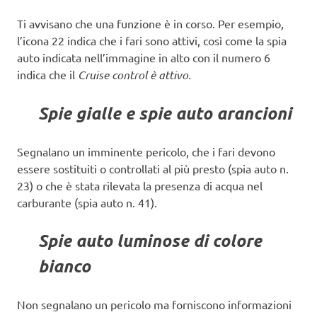
Ti avvisano che una funzione è in corso. Per esempio,
l’icona 22 indica che i fari sono attivi, così come la spia
auto indicata nell’immagine in alto con il numero 6
indica che il
Cruise control è attivo.
Spie gialle e spie auto arancioni
Segnalano un imminente pericolo, che i fari devono
essere sostituiti o controllati al più presto (spia auto n.
23) o che è stata rilevata la presenza di acqua nel
carburante (spia auto n. 41).
Spie auto luminose di colore
bianco
Non segnalano un pericolo ma forniscono informazioni