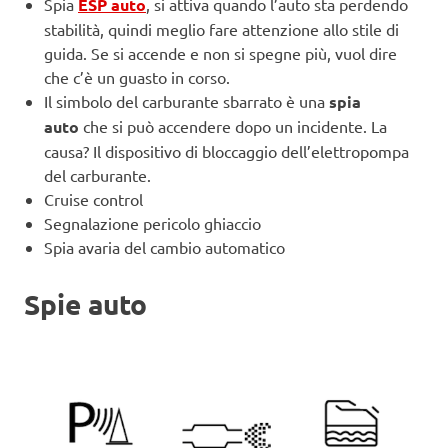
Spia
ESP auto
, si attiva quando l’auto sta perdendo
stabilità, quindi meglio fare attenzione allo stile di
guida. Se si accende e non si spegne più, vuol dire
che c’è un guasto in corso.
Il simbolo del carburante sbarrato è una
spia
auto
che si può accendere dopo un incidente. La
causa? Il dispositivo di bloccaggio dell’elettropompa
del carburante.
Cruise control
Segnalazione pericolo ghiaccio
Spia avaria del cambio automatico
Spie auto