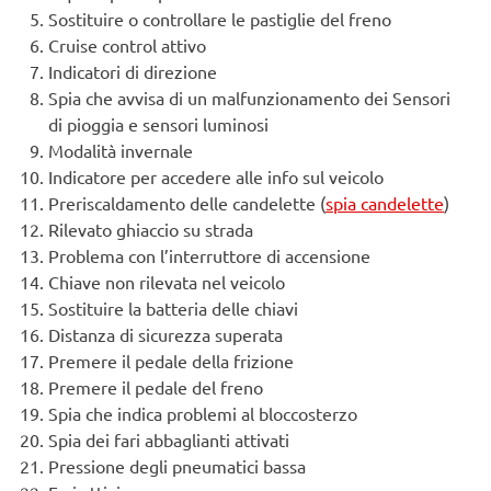
Sostituire o controllare le pastiglie del freno
Cruise control attivo
Indicatori di direzione
Spia che avvisa di un malfunzionamento dei Sensori
di pioggia e sensori luminosi
Modalità invernale
Indicatore per accedere alle info sul veicolo
Preriscaldamento delle candelette (
spia candelette
)
Rilevato ghiaccio su strada
Problema con l’interruttore di accensione
Chiave non rilevata nel veicolo
Sostituire la batteria delle chiavi
Distanza di sicurezza superata
Premere il pedale della frizione
Premere il pedale del freno
Spia che indica problemi al bloccosterzo
Spia dei fari abbaglianti attivati
Pressione degli pneumatici bassa