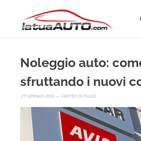
Salta
La
al
contenuto
Tua
Aut
Noleggio auto: come
sfruttando i nuovi c
27 GENNAIO 2020
MATTEO DI FELICE
GUIDE