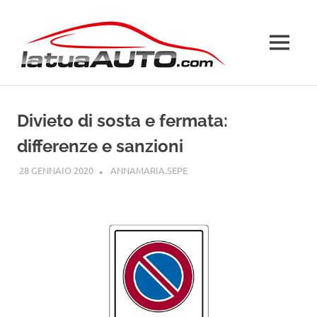
Salta
La
al
contenuto
MENU
Tua
Auto
Divieto di sosta e fermata:
differenze e sanzioni
28 GENNAIO 2020
ANNAMARIA.SEPE
CODICE DELLA STRADA