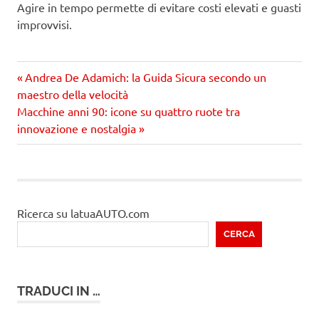
Agire in tempo permette di evitare costi elevati e guasti
improvvisi.
Precedente
Navigazione
Andrea De Adamich: la Guida Sicura secondo un
articolo:
maestro della velocità
articoli
Prossimo
Macchine anni 90: icone su quattro ruote tra
articolo
innovazione e nostalgia
Ricerca su latuaAUTO.com
CERCA
TRADUCI IN …