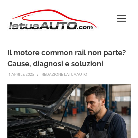
Salta
La
al
contenuto
MENU
Tua
Auto
Il motore common rail non parte?
Cause, diagnosi e soluzioni
1 APRILE 2025
REDAZIONE LATUAAUTO
GUIDE
,
SENZA CATEGORIA