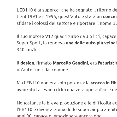
L’EB110 è la supercar che ha segnato il ritorno d
tra il 1991 e il 1995, quest’auto è stata un
concen
sfidare i colossi del settore e riportare il nome Bu
Il suo motore V12 quadriturbo da 3.5 litri, capace
Super Sport, la rendeva
una delle auto più veloc
340 km/h.
Il
, firmato
, era
design
Marcello Gandini
futuristi
un’auto fuori dal comune.
Ma l’EB110 non era solo potenza: la
scocca in fib
avanzato facevano di lei una vera opera d’arte de
Nonostante la breve produzione e le difficoltà 
l’EB110 è diventata una delle supercar più ambite
anni 90, capace di emozionare ancora oggi.