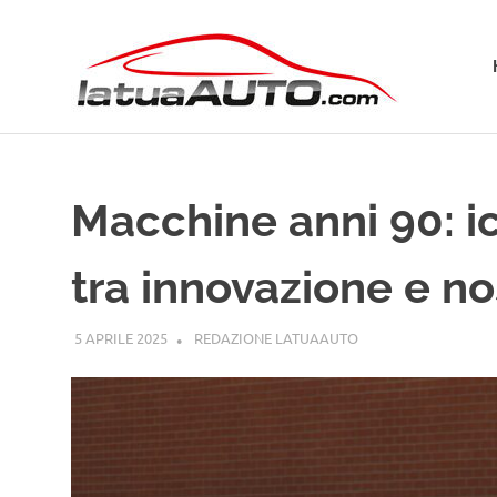
Salta
La
al
contenuto
Tua
Aut
Macchine anni 90: i
tra innovazione e no
5 APRILE 2025
REDAZIONE LATUAAUTO
CURIOSITÀ AUTO