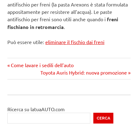
antifischio per freni (la pasta Arexons è stata formulata
appositamente per resistere all’acqua). Le paste
antifischio per freni sono utili anche quando i
freni
fischiano in retromarcia
.
Può essere utile:
eliminare il fischio dai freni
Precedente
Navigazione
Come lavare i sedili dell’auto
articolo:
Prossimo
Toyota Auris Hybrid: nuova promozione
articoli
articolo
Ricerca su latuaAUTO.com
CERCA