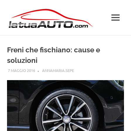
Salta
La
al
contenuto
MENU
Tua
Auto
Freni che fischiano: cause e
soluzioni
7 MAGGIO 2016
ANNAMARIA.SEPE
GUIDE