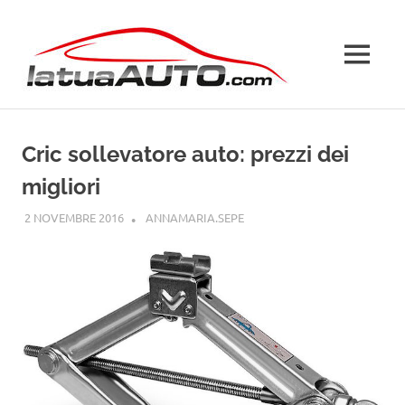
Salta
La
al
contenuto
MENU
Tua
Auto
Cric sollevatore auto: prezzi dei
migliori
2 NOVEMBRE 2016
ANNAMARIA.SEPE
GUIDE