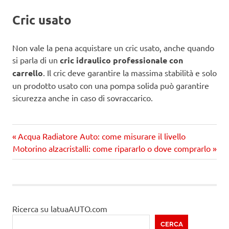
Cric usato
Non vale la pena acquistare un cric usato, anche quando
si parla di un
cric idraulico professionale con
carrello
. Il cric deve garantire la massima stabilità e solo
un prodotto usato con una pompa solida può garantire
sicurezza anche in caso di sovraccarico.
Precedente
Navigazione
Acqua Radiatore Auto: come misurare il livello
Prossimo
articolo:
Motorino alzacristalli: come ripararlo o dove comprarlo
articoli
articolo
Ricerca su latuaAUTO.com
CERCA