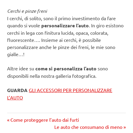
Cerchi e pinze freni
I cerchi, di solito, sono il primo investimento da fare
quando si vuole
personalizzare l’auto
. In giro esistono
cerchi in lega con finitura lucida, opaca, colorata,
fluorescente…. Insieme ai cerchi, è possibile
personalizzare anche le pinze dei freni, le mie sono
gialle…!
Altre idee su
come si personalizza l’auto
sono
disponibili nella nostra galleria fotografica.
GUARDA
GLI ACCESSORI PER PERSONALIZZARE
L’AUTO
Precedente
Navigazione
Come proteggere l’auto dai furti
articolo:
Prossimo
Le auto che consumano di meno