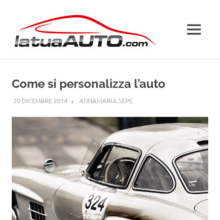
Salta
La
al
contenuto
MENU
Tua
Auto
Come si personalizza l’auto
20 DICEMBRE 2014
ANNAMARIA.SEPE
GUIDE