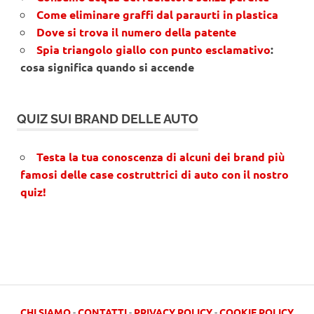
Come eliminare graffi dal paraurti in plastica
Dove si trova il numero della patente
Spia triangolo giallo con punto esclamativo
:
cosa significa quando si accende
QUIZ SUI BRAND DELLE AUTO
Testa la tua conoscenza di alcuni dei brand più
famosi delle case costruttrici di auto con il nostro
quiz!
CHI SIAMO
-
CONTATTI
-
PRIVACY POLICY
-
COOKIE POLICY