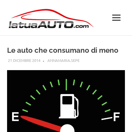
Salta
La
al
contenuto
MENU
Tua
Auto
Le auto che consumano di meno
21 DICEMBRE 2014
ANNAMARIA.SEPE
CURIOSITÀ AUTO