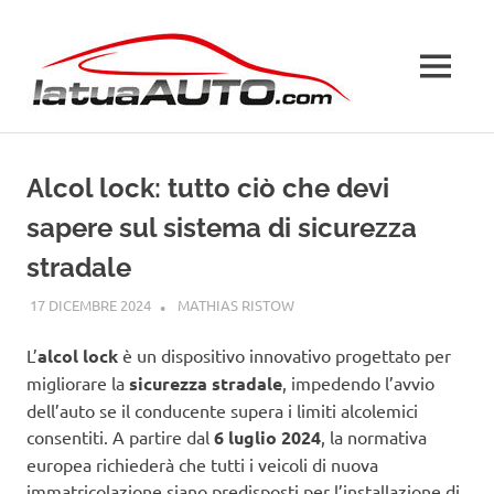
Salta
La
al
contenuto
MENU
Tua
Auto
Alcol lock: tutto ciò che devi
sapere sul sistema di sicurezza
stradale
17 DICEMBRE 2024
MATHIAS RISTOW
GUIDE
L’
alcol lock
è un dispositivo innovativo progettato per
migliorare la
sicurezza stradale
, impedendo l’avvio
dell’auto se il conducente supera i limiti alcolemici
consentiti. A partire dal
6 luglio 2024
, la normativa
europea richiederà che tutti i veicoli di nuova
immatricolazione siano predisposti per l’installazione di