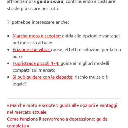
affrontiamo la
guida sicura
, contribuendo a costruire
strade più sicure per tutti.
Ti potrebbe interessare anche:
Marche moto e scooter:
guida alle opzioni e vantaggi
nel mercato attuale
Frizione che vibra:
cause, effetti e soluzioni per la tua
auto
Fuoristrada piccoli 4×4:
guida ai migliori modelli
compatti sul mercato
Si può guidare con le ciabatte
: rischio multa o è
legale?
Precedente
Navigazione
Marche moto e scooter: guida alle opzioni e vantaggi
articolo:
nel mercato attuale
articoli
Prossimo
Come funziona il servofreno a depressione: guida
articolo
completa