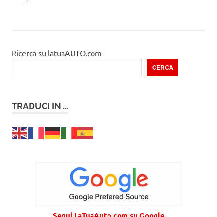
Ricerca su latuaAUTO.com
CERCA
TRADUCI IN …
Segui LaTuaAuto.com su Google