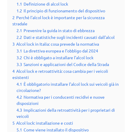
1.1
Definizione di alcol lock
1.2
Il principio di funzionamento del dispositivo
2
Perché l’alcol lock è importante per la sicurezza
stradale
2.1
Prevenire la guida in stato di ebbrezza
2.2
Dati e statistiche sugli incidenti causati dall’alcol
3
Alcol lock in Italia: cosa prevede la normativa
3.1
La direttiva europea e l’obbligo dal 2024
3.2
Chi è obbligato a installare l’alcol lock
3.3
Sanzioni e applicazioni del Codice della Strada
4
Alcol lock e retroattività: cosa cambia per i veicoli
esistenti
4.1
È obbligatorio installare l’alcol lock sui veicoli già in
circolazione?
4.2
Normativa per i conducenti recidivi e nuove
disposizioni
4.3
Implicazioni della retroattività per i proprietari di
veicoli
5
Alcol lock: installazione e costi
5.1
Come viene installato il dispositivo