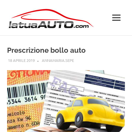
Salta
La
al
contenuto
MENU
Tua
Auto
Prescrizione bollo auto
18 APRILE 2019
ANNAMARIA.SEPE
GUIDE