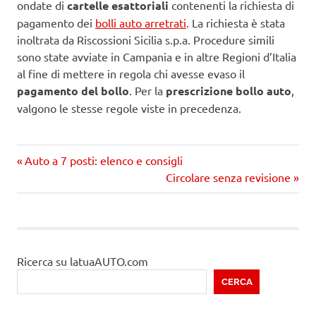
ondate di
cartelle esattoriali
contenenti la richiesta di
pagamento dei
bolli auto arretrati
. La richiesta è stata
inoltrata da Riscossioni Sicilia s.p.a. Procedure simili
sono state avviate in Campania e in altre Regioni d’Italia
al fine di mettere in regola chi avesse evaso il
pagamento del bollo
. Per la
prescrizione bollo auto
,
valgono le stesse regole viste in precedenza.
Precedente
Navigazione
Auto a 7 posti: elenco e consigli
articolo:
Prossimo
Circolare senza revisione
articoli
articolo
Ricerca su latuaAUTO.com
CERCA