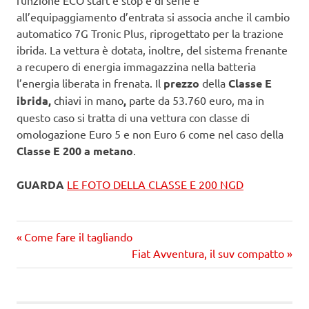
all’equipaggiamento d’entrata si associa anche il cambio
automatico 7G Tronic Plus, riprogettato per la trazione
ibrida. La vettura è dotata, inoltre, del sistema frenante
a recupero di energia immagazzina nella batteria
l’energia liberata in frenata. Il
prezzo
della
Classe E
ibrida,
chiavi in mano
,
parte da 53.760 euro, ma in
questo caso si tratta di una vettura con classe di
omologazione Euro 5 e non Euro 6 come nel caso della
Classe E 200 a metano
.
GUARDA
LE FOTO DELLA CLASSE E 200 NGD
Precedente
Navigazione
Come fare il tagliando
articolo:
Prossimo
Fiat Avventura, il suv compatto
articoli
articolo