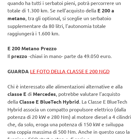
quando ha tutti i serbatoi pieni, potrà percorrere un
totale di 1.300 km. Se nell’acquisto della
E 200 a
metano
, tra gli optional, si sceglie un serbatoio
supplementare da 80 litri, l’autonomia totale
raggiungerà i 1.600 km.
E 200 Metano
Prezzo
Il
prezzo
-chiavi in mano- parte da 49.050 euro.
GUARDA
LE FOTO DELLA CLASSE E 200 NGD
Chi è interessato alle alimentazioni alternative e alla
classe E
di
Mercedes
, potrebbe valutare l’acquisto
della
Classe E BlueTech Hybrid
. La Classe E BlueTech
Hybrid associa un compatto propulsore elettrico (dalla
potenza di 20 kW e 280 Nm) al motore diesel a 4 cilindri
che, da solo, eroga una potenza di 150 kW e sviluppa
una coppia massima di 500 Nm. Anche in questo caso la
funzione ECO start e stop e di serie e