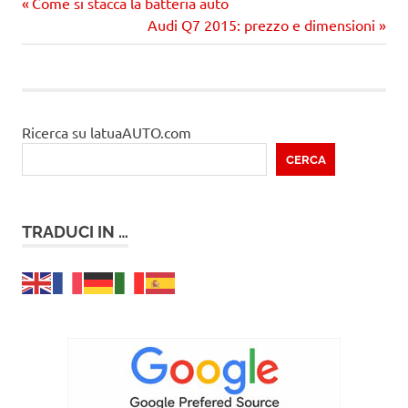
Precedente
Navigazione
Come si stacca la batteria auto
articolo:
Prossimo
Audi Q7 2015: prezzo e dimensioni
articoli
articolo
Ricerca su latuaAUTO.com
CERCA
TRADUCI IN …