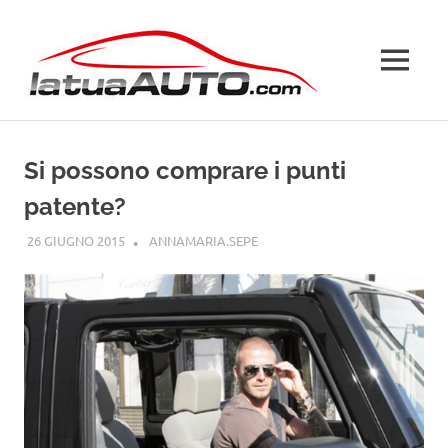
Salta
La
al
contenuto
MENU
Tua
Auto
Si possono comprare i punti
patente?
26 GIUGNO 2015
ANNAMARIA.SEPE
PATENTE