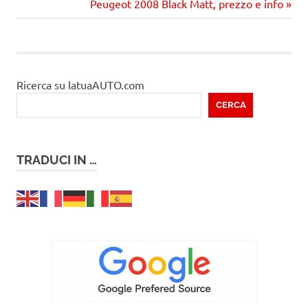
articolo:
Prossimo
Peugeot 2008 Black Matt, prezzo e info
articoli
articolo
Ricerca su latuaAUTO.com
CERCA
TRADUCI IN …