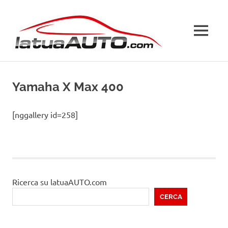
Salta
La
al
contenuto
MENU
Tua
Auto
Yamaha X Max 400
[nggallery id=258]
Ricerca su latuaAUTO.com
CERCA