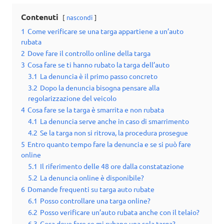
Contenuti
nascondi
1
Come verificare se una targa appartiene a un’auto
rubata
2
Dove fare il controllo online della targa
3
Cosa fare se ti hanno rubato la targa dell’auto
3.1
La denuncia è il primo passo concreto
3.2
Dopo la denuncia bisogna pensare alla
regolarizzazione del veicolo
4
Cosa fare se la targa è smarrita e non rubata
4.1
La denuncia serve anche in caso di smarrimento
4.2
Se la targa non si ritrova, la procedura prosegue
5
Entro quanto tempo fare la denuncia e se si può fare
online
5.1
Il riferimento delle 48 ore dalla constatazione
5.2
La denuncia online è disponibile?
6
Domande frequenti su targa auto rubate
6.1
Posso controllare una targa online?
6.2
Posso verificare un’auto rubata anche con il telaio?
6.3
Cosa devo fare se mi rubano una sola targa?