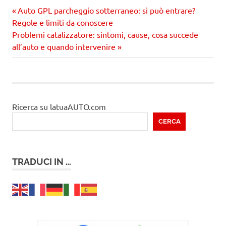
Precedente
Navigazione
Auto GPL parcheggio sotterraneo: si può entrare?
articolo:
Regole e limiti da conoscere
articoli
Prossimo
Problemi catalizzatore: sintomi, cause, cosa succede
articolo
all’auto e quando intervenire
Ricerca su latuaAUTO.com
CERCA
TRADUCI IN …