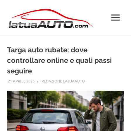
Salta
La
al
contenuto
MENU
Tua
Auto
Targa auto rubate: dove
controllare online e quali passi
seguire
21 APRILE 2026
REDAZIONE LATUAAUTO
GUIDE