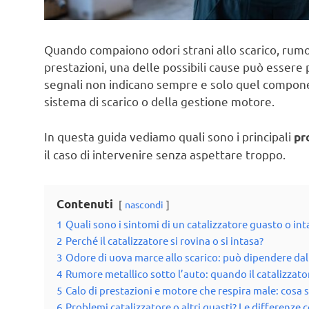
Quando compaiono odori strani allo scarico, rumor
prestazioni, una delle possibili cause può essere p
segnali non indicano sempre e solo quel component
sistema di scarico o della gestione motore.
In questa guida vediamo quali sono i principali
pr
il caso di intervenire senza aspettare troppo.
Contenuti
nascondi
1
Quali sono i sintomi di un catalizzatore guasto o in
2
Perché il catalizzatore si rovina o si intasa?
3
Odore di uova marce allo scarico: può dipendere dal
4
Rumore metallico sotto l’auto: quando il catalizzato
5
Calo di prestazioni e motore che respira male: cosa
6
Problemi catalizzatore o altri guasti? Le differenze