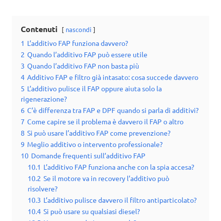
Contenuti
nascondi
1
L’additivo FAP funziona davvero?
2
Quando l’additivo FAP può essere utile
3
Quando l’additivo FAP non basta più
4
Additivo FAP e filtro già intasato: cosa succede davvero
5
L’additivo pulisce il FAP oppure aiuta solo la
rigenerazione?
6
C’è differenza tra FAP e DPF quando si parla di additivi?
7
Come capire se il problema è davvero il FAP o altro
8
Si può usare l’additivo FAP come prevenzione?
9
Meglio additivo o intervento professionale?
10
Domande frequenti sull’additivo FAP
10.1
L’additivo FAP funziona anche con la spia accesa?
10.2
Se il motore va in recovery l’additivo può
risolvere?
10.3
L’additivo pulisce davvero il filtro antiparticolato?
10.4
Si può usare su qualsiasi diesel?