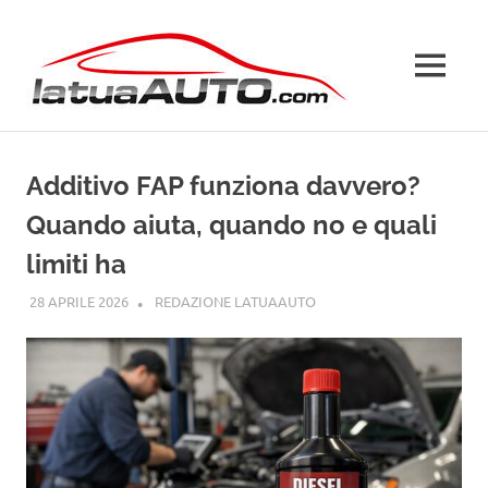
Salta
La
al
contenuto
MENU
Tua
Auto
Additivo FAP funziona davvero?
Quando aiuta, quando no e quali
limiti ha
28 APRILE 2026
REDAZIONE LATUAAUTO
GUIDE