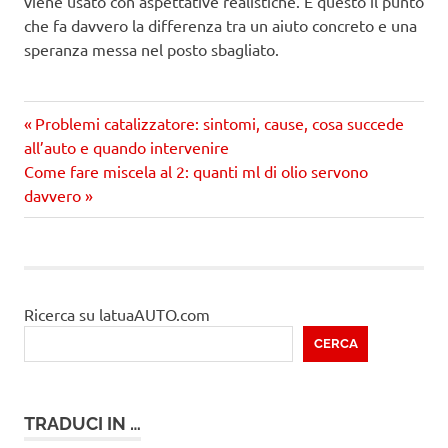
viene usato con aspettative realistiche. È questo il punto
che fa davvero la differenza tra un aiuto concreto e una
speranza messa nel posto sbagliato.
Precedente
Navigazione
Problemi catalizzatore: sintomi, cause, cosa succede
articolo:
all’auto e quando intervenire
articoli
Prossimo
Come fare miscela al 2: quanti ml di olio servono
articolo
davvero
Ricerca su latuaAUTO.com
CERCA
TRADUCI IN …