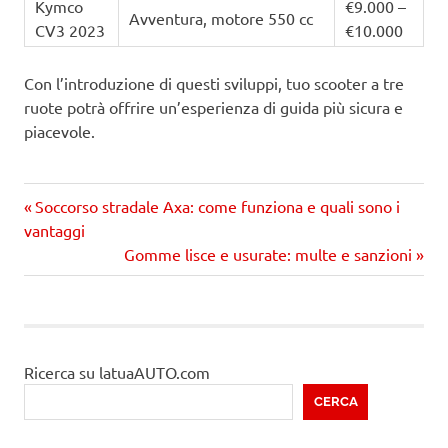
Kymco
€9.000 –
Avventura, motore 550 cc
CV3 2023
€10.000
Con l’introduzione di questi sviluppi, tuo scooter a tre
ruote potrà offrire un’esperienza di guida più sicura e
piacevole.
Precedente
Navigazione
Soccorso stradale Axa: come funziona e quali sono i
articolo:
vantaggi
articoli
Prossimo
Gomme lisce e usurate: multe e sanzioni
articolo
Ricerca su latuaAUTO.com
CERCA