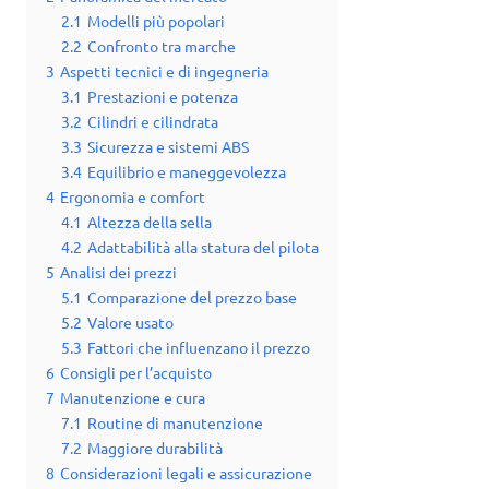
2.1
Modelli più popolari
2.2
Confronto tra marche
3
Aspetti tecnici e di ingegneria
3.1
Prestazioni e potenza
3.2
Cilindri e cilindrata
3.3
Sicurezza e sistemi ABS
3.4
Equilibrio e maneggevolezza
4
Ergonomia e comfort
4.1
Altezza della sella
4.2
Adattabilità alla statura del pilota
5
Analisi dei prezzi
5.1
Comparazione del prezzo base
5.2
Valore usato
5.3
Fattori che influenzano il prezzo
6
Consigli per l’acquisto
7
Manutenzione e cura
7.1
Routine di manutenzione
7.2
Maggiore durabilità
8
Considerazioni legali e assicurazione