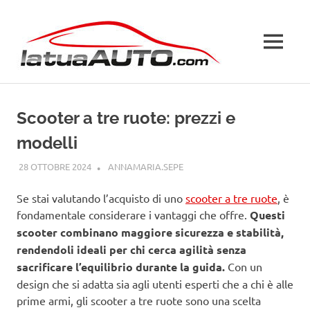
Salta
La
al
contenuto
MENU
Tua
Auto
Scooter a tre ruote: prezzi e
modelli
28 OTTOBRE 2024
ANNAMARIA.SEPE
CURIOSITÀ AUTO
Se stai valutando l’acquisto di uno
scooter a tre ruote
, è
fondamentale considerare i vantaggi che offre.
Questi
scooter combinano maggiore sicurezza e stabilità,
rendendoli ideali per chi cerca agilità senza
sacrificare l’equilibrio durante la guida.
Con un
design che si adatta sia agli utenti esperti che a chi è alle
prime armi, gli scooter a tre ruote sono una scelta