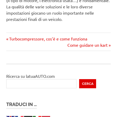
(il tipo di motore, l’elettronica usata…) è fondamentale.
La qualità delle varie soluzioni e le loro diverse
impostazioni giocano un ruolo importante nelle
prestazioni finali di un veicolo.
Precedente
Navigazione
Turbocompressore, cos’è e come funziona
articolo:
Prossimo
Come guidare un kart
articoli
articolo
Ricerca su latuaAUTO.com
CERCA
TRADUCI IN …