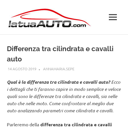
Salta
La
al
contenuto
MENU
Tua
Auto
Differenza tra cilindrata e cavalli
auto
14 AGOSTO 2019
ANNAMARIA.SEPE
CURIOSITÀ AUTO
Qual è la differenza tra cilindrata e cavalli auto?
Ecco
i dettagli che ti faranno capire in modo semplice e veloce
quali sono le differenze tra cilindrata e cavalli, sia nelle
auto che nelle moto. Come confrontare al meglio due
auto analizzando parametri come cilindrata e cavalli.
Parleremo della
differenza tra cilindrata e cavalli