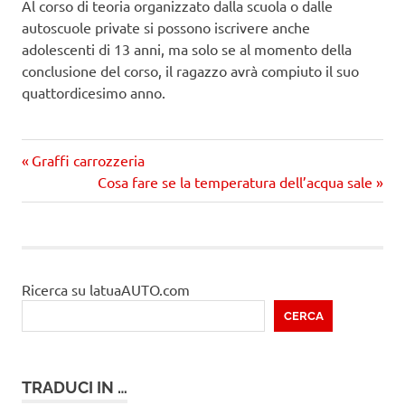
Al corso di teoria organizzato dalla scuola o dalle
autoscuole private si possono iscrivere anche
adolescenti di 13 anni, ma solo se al momento della
conclusione del corso, il ragazzo avrà compiuto il suo
quattordicesimo anno.
Precedente
Navigazione
Graffi carrozzeria
articolo:
Prossimo
Cosa fare se la temperatura dell’acqua sale
articoli
articolo
Ricerca su latuaAUTO.com
CERCA
TRADUCI IN …