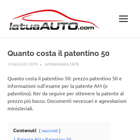
Salta
La
al
contenuto
MENU
Tua
Auto
Quanto costa il patentino 50
9 MAGGIO 2019
ANNAMARIA.SEPE
PATENTE
Quanto costa il patentino 50: prezzo patentino 50 e
informazioni sull’esame per la patente AM (o
patentino). Iter da seguire per ottenere la patente al
prezzo più basso. Documenti necessari e agevolazioni
ministeriali.
Contenuti
nascondi
1
Patente AM o Patentino 50