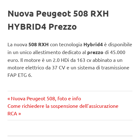
Nuova Peugeot 508 RXH
HYBRID4 Prezzo
La nuova
508 RXH
con tecnologia
Hybrid4
è disponibile
in un unico allestimento dedicato al
prezzo
di 45.000
euro. Il motore è un 2.0 HDi da 163 cv abbinato a un
motore elettrico da 37 CV e un sistema di trasmissione
FAP ETG 6.
Precedente
Navigazione
Nuova Peugeot 508, foto e info
Prossimo
articolo:
Come richiedere la sospensione dell’assicurazione
articoli
articolo
RCA