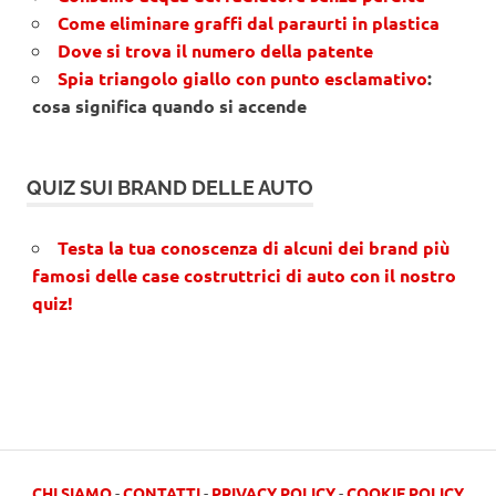
Come eliminare graffi dal paraurti in plastica
Dove si trova il numero della patente
Spia triangolo giallo con punto esclamativo
:
cosa significa quando si accende
QUIZ SUI BRAND DELLE AUTO
Testa la tua conoscenza di alcuni dei brand più
famosi delle case costruttrici di auto con il nostro
quiz!
CHI SIAMO
-
CONTATTI
-
PRIVACY POLICY
-
COOKIE POLICY