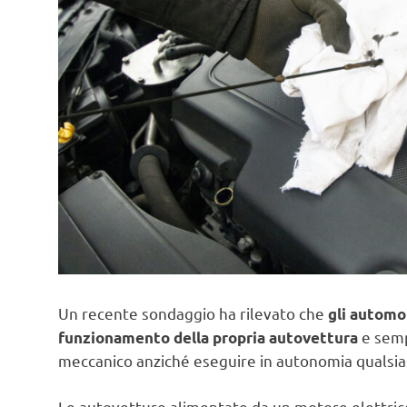
Un recente sondaggio ha rilevato che
gli automob
e semp
funzionamento della propria autovettura
meccanico anziché eseguire in autonomia qualsias
Le autovetture alimentate da un motore elettric