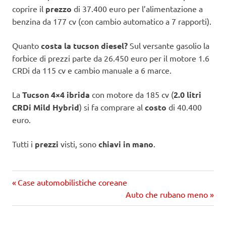
coprire il
prezzo
di 37.400 euro per l’alimentazione a
benzina da 177 cv (con cambio automatico a 7 rapporti).
Quanto
costa la tucson diesel?
Sul versante gasolio la
forbice di prezzi parte da 26.450 euro per il motore 1.6
CRDi da 115 cv e cambio manuale a 6 marce.
La
Tucson 4×4 ibrida
con motore da 185 cv (
2.0 litri
CRDi Mild Hybrid
) si fa comprare al
costo
di 40.400
euro.
Tutti i
prezzi
visti, sono
chiavi in mano
.
Precedente
Navigazione
Case automobilistiche coreane
articolo:
Prossimo
Auto che rubano meno
articoli
articolo