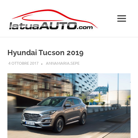
Salta
La
al
contenuto
MENU
Tua
Auto
Hyundai Tucson 2019
4 OTTOBRE 2017
ANNAMARIA.SEPE
HYUNDAI